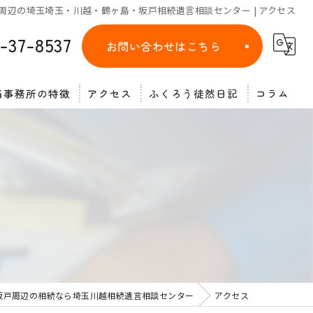
辺の埼玉埼玉・川越・鶴ヶ島・坂戸相続遺言相談センター | アクセス
-37-8537
お問い合わせはこちら
当事務所の特徴
アクセス
ふくろう徒然日記
コラム
遺言
相談
相続放棄
終活
公正証書
坂戸周辺の相続なら埼玉川越相続遺言相談センター
アクセス