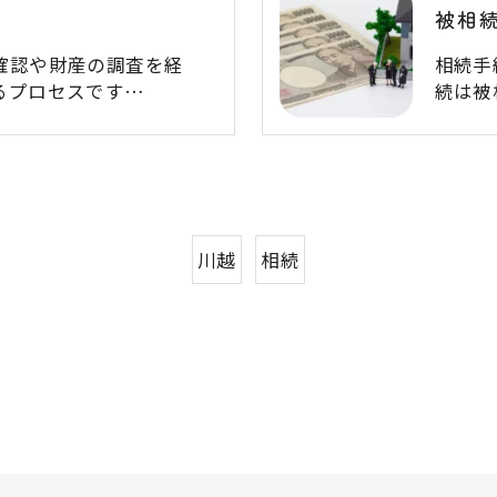
被相
確認や財産の調査を経
相続手
るプロセスです…
続は被
川越
相続