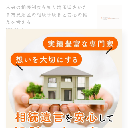
未来の相続制度を知り埼玉県さいた
ま市見沼区の相続手続きと安心の備
えを考える
2026/06/12
相続で考える利便性の高い対策を生
活動線や使い方ごとにやさしく解説
2026/06/05
1
2
カテゴリー
Categories