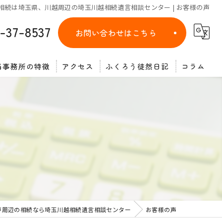
相続は埼玉県、川越周辺の埼玉川越相続遺言相談センター | お客様の声
-37-8537
お問い合わせはこちら
当事務所の特徴
アクセス
ふくろう徒然日記
コラム
遺言
相談
相続放棄
終活
公正証書
戸周辺の相続なら埼玉川越相続遺言相談センター
お客様の声