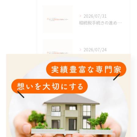
2026/07/31
相続税手続きの進め方と費用相場や必要書類を分かりやすく解説
2026/07/24
借金相続対策を埼玉県鶴ヶ島市で安心して進めるための実践ポイントと相談の流れ
タグ
Tags
川越
遺言
埼玉・川越・鶴ヶ島・坂戸
相続
遺産分割協議
不動産