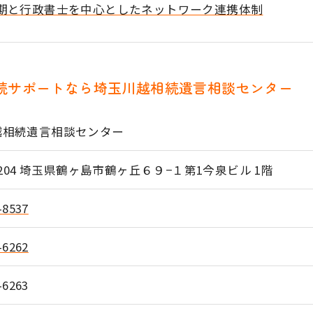
期と行政書士を中心としたネットワーク連携体制
続サポートなら埼玉川越相続遺言相談センター
越相続遺言相談センター
お問い合わせはこちら
-2204 埼玉県鶴ヶ島市鶴ヶ丘６９−１第1今泉ビル 1階
-8537
-6262
-6263