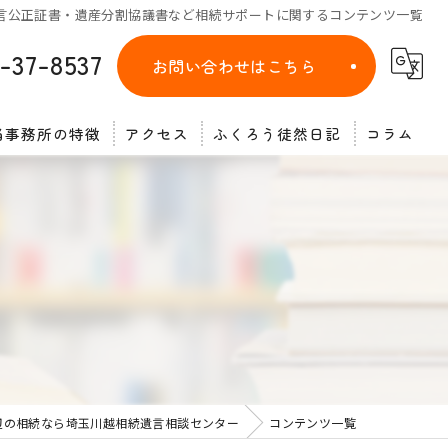
言公正証書・遺産分割協議書など相続サポートに関するコンテンツ一覧
-37-8537
お問い合わせはこちら
当事務所の特徴
アクセス
ふくろう徒然日記
コラム
遺言
相談
相続放棄
終活
公正証書
辺の相続なら埼玉川越相続遺言相談センター
コンテンツ一覧