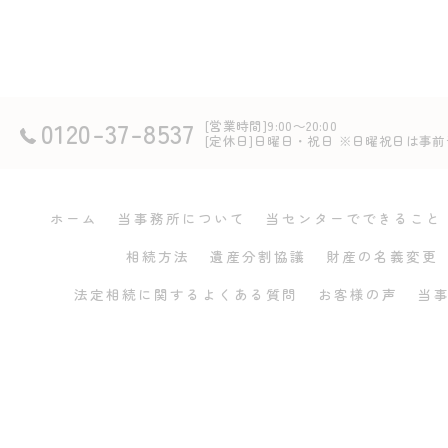
0120-37-8537
[営業時間]9:00～20:00
[定休日]日曜日・祝日 ※日曜祝日は
ホーム
当事務所について
当センターでできること
相続方法
遺産分割協議
財産の名義変更
法定相続に関するよくある質問
お客様の声
当