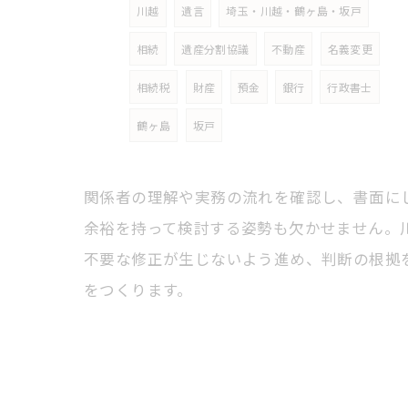
川越
遺言
埼玉・川越・鶴ヶ島・坂戸
相続
遺産分割協議
不動産
名義変更
相続税
財産
預金
銀行
行政書士
鶴ヶ島
坂戸
関係者の理解や実務の流れを確認し、書面に
余裕を持って検討する姿勢も欠かせません。
不要な修正が生じないよう進め、判断の根拠
をつくります。