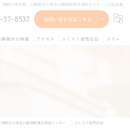
相続は埼玉県、川越周辺の埼玉川越相続遺言相談センター | 公正証書
-37-8537
お問い合わせはこちら
当事務所の特徴
アクセス
ふくろう徒然日記
コラム
遺言
相談
相続放棄
終活
公正証書
の相続なら埼玉川越相続遺言相談センター
ふくろう徒然日記