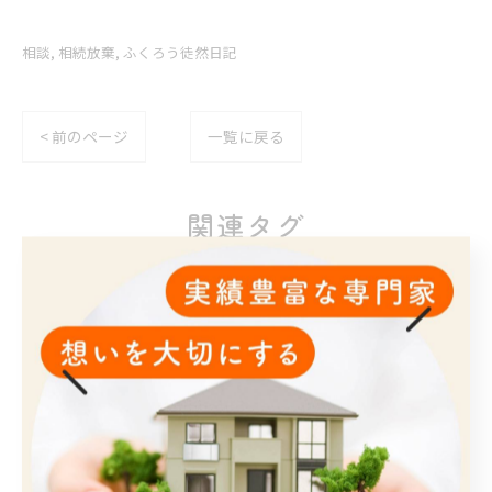
相談
相続放棄
ふくろう徒然日記
< 前のページ
一覧に戻る
関連タグ
#相続
#遺言
カテゴリー
Categories