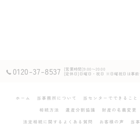
0120-37-8537
[営業時間]9:00～20:00
[定休日]日曜日・祝日 ※日曜祝日は
ホーム
当事務所について
当センターでできること
相続方法
遺産分割協議
財産の名義変更
法定相続に関するよくある質問
お客様の声
当