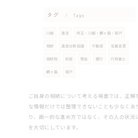
タグ
Tags
川越
遺言
埼玉・川越・鶴ヶ島・坂戸
相続
遺産分割協議
不動産
名義変更
相続税
財産
預金
銀行
行政書士
鶴ヶ島
坂戸
ご自身の相続について考える場面では、正解
な情報だけでは整理できないことも少なくあ
り、画一的な進め方ではなく、その人の状況
を大切にしています。